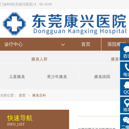
门诊时间(无假日医院) 8：00-18:00
诊疗中心
首页
医院概况
腋臭人群
腋臭常识
儿童腋臭
青少年腋臭
腋臭病因
当前位置：
首页
>
腋臭百科
快速导航
INFO_LIST